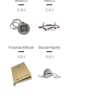
Beltion2.0
Pleion2.0
Prezzo
Prezzo
35,98 €
35,98 €
Portachiavi #QRcode
Bracciale #Spotify
Prezzo
Prezzo
14,98 €
14,98 €
Taccuino #Spotify
Collana #Spotify
Prezzo
Prezzo
15,98 €
14,98 €