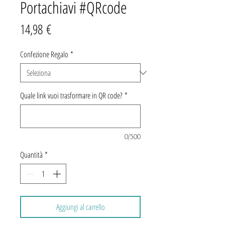
Portachiavi #QRcode
Prezzo
14,98 €
Confezione Regalo
*
Quale link vuoi trasformare in QR code?
*
0/500
Quantità
*
Aggiungi al carrello