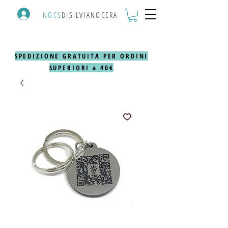
NOCS
DISILVIANOCERA
SPEDIZIONE GRATUITA PER ORDINI
SUPERIORI a 40€