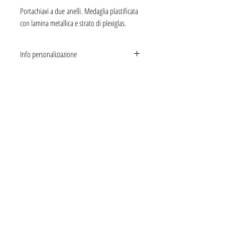
Portachiavi a due anelli. Medaglia plastificata
con lamina metallica e strato di plexiglas.
Info personalizzazione
Inserisci il link che vuoi trasformare in QR
code.
Servizio clienti
Area legale
Chi siamo
Il tuo account
NocS di Silvia Nocera
Via Silvestri, 21 Pisa 56125
P.IVA:02425870504