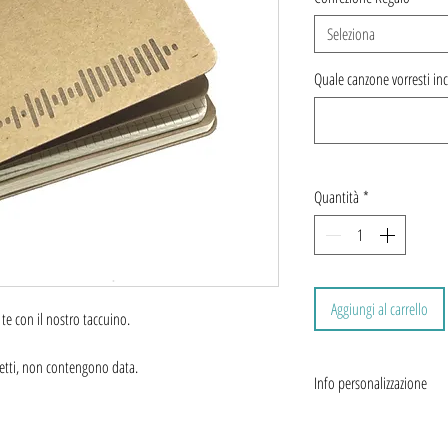
Seleziona
Quale canzone vorresti inc
Quantità
*
Aggiungi al carrello
te con il nostro taccuino.
retti, non contengono data.
Info personalizzazione
Inserisci il titolo della c
versioni di una stessa canz