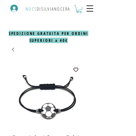
NOCS
DISILVIANOCERA
SPEDIZIONE GRATUITA PER ORDINI
SUPERIORI a 40€