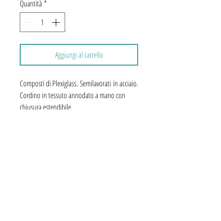
Quantità
*
Aggiungi al carrello
Composti di Plexiglass. Semilavorati in acciaio.
Cordino in tessuto annodato a mano con
chiusura estendibile.
Possibilità di incidere una parola o delle
iniziali. (Max 5 caratteri)
Servizio clienti
Area legale
Chi siamo