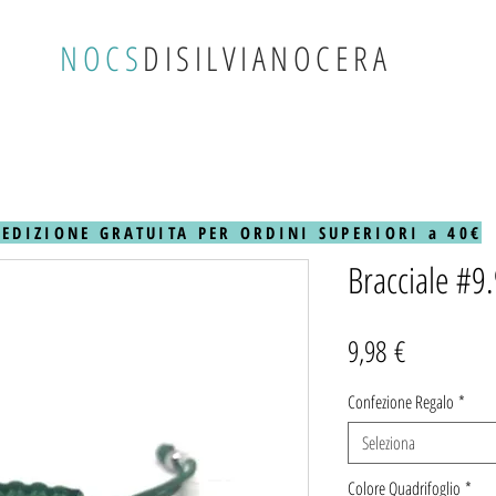
NOCS
DISILVIANOCERA
PEDIZIONE GRATUITA PER ORDINI SUPERIORI a 40€
Bracciale #9
Prezzo
9,98 €
Confezione Regalo
*
Seleziona
Colore Quadrifoglio
*